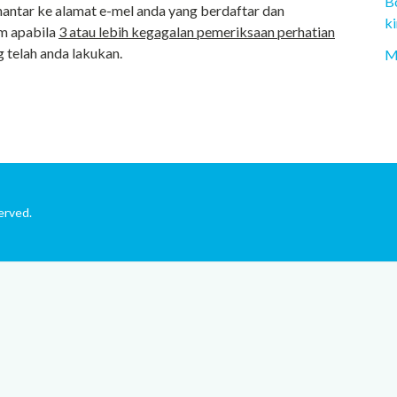
B
hantar ke alamat e-mel anda yang berdaftar dan
k
em apabila
3 atau lebih kegagalan pemeriksaan perhatian
g telah anda lakukan.
M
erved.