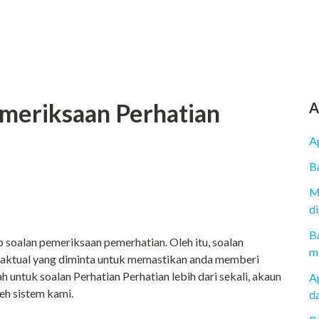
meriksaan Perhatian
A
A
B
M
d
B
oalan pemeriksaan pemerhatian. Oleh itu, soalan
me
 faktual yang diminta untuk memastikan anda memberi
h untuk soalan Perhatian Perhatian lebih dari sekali, akaun
Ap
eh sistem kami.
d